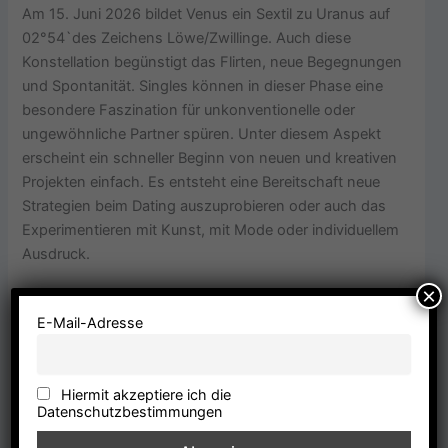
Am 15. Juni 2026 bildet Venus ein Sextil zu Uranus auf
02°54`des Zeichens Löwe/Zwillinge. Auch diese
Konstellation begünstigt das Flirten, neue Begegnungen
und Spontanität. Singles können in dieser Phase eine
besondere Faszination für unkonventionelle oder
ungewöhnliche Partner spüren. Unter diesem Aspekt
erscheint ein schneller Beginn von neuen und kreativen
Projekten einfach. Es entsteht eine Bereitschaft neue
Strategien beim Dating auszuprobieren oder auch das
Experimentieren mit Kunst, mit Mode oder individuellem
Ausdruck.
×
Venus Trigon Neptun
E-Mail-Adresse
Am 17. Juni 2026 bildet Venus ein Trigon Neptun auf
04°18`Löwe/Widder. Dieses Feuertrigon wirkt sich
Hiermit akzeptiere ich die
besonders bei Menschen aus, deren Horoskope eine
Datenschutzbestimmungen
Betonung der Feuerzeichen Widder, Löwe oder Schütze
aufweisen.