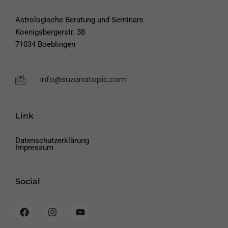
Astrologische Beratung und Seminare
Koenigsbergerstr. 38
71034 Boeblingen
info@suzanatopic.com
Link
Datenschutzerklärung
Impressum
Social
F
I
Y
a
n
o
c
s
u