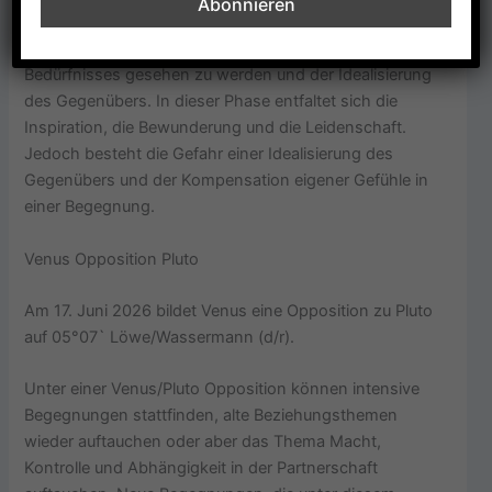
Diese Konstellation beschreibt eine Kombination des
Bedürfnisses gesehen zu werden und der Idealisierung
des Gegenübers. In dieser Phase entfaltet sich die
Inspiration, die Bewunderung und die Leidenschaft.
Jedoch besteht die Gefahr einer Idealisierung des
Gegenübers und der Kompensation eigener Gefühle in
einer Begegnung.
Venus Opposition Pluto
Am 17. Juni 2026 bildet Venus eine Opposition zu Pluto
auf 05°07` Löwe/Wassermann (d/r).
Unter einer Venus/Pluto Opposition können intensive
Begegnungen stattfinden, alte Beziehungsthemen
wieder auftauchen oder aber das Thema Macht,
Kontrolle und Abhängigkeit in der Partnerschaft