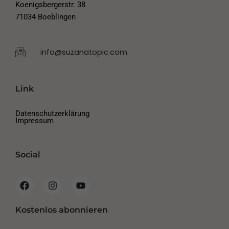
Koenigsbergerstr. 38
71034 Boeblingen
info@suzanatopic.com
Link
Datenschutzerklärung
Impressum
Social
F
I
Y
a
n
o
c
s
u
e
t
t
Kostenlos abonnieren
b
a
u
o
g
b