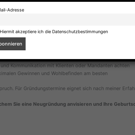
für Sie in einem vorgegebenem Zeitrahmen den besten Zeit
ail-Adresse
irma erfahren Sie:
Hiermit akzeptiere ich die Datenschutzbestimmungen
ußen
men
 Unternehmen
 und Kommunikation mit Klienten oder Mandanten achten
maximalen Gewinnen und Wohlbefinden am besten
pruch. Für Gründungstermine eignet sich nach meiner Erfah
elchem Sie eine Neugründung anvisieren und Ihre Geburts