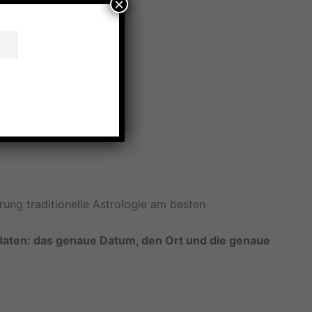
×
punkt.
rung traditionelle Astrologie am besten
daten: das genaue Datum, den Ort und die genaue