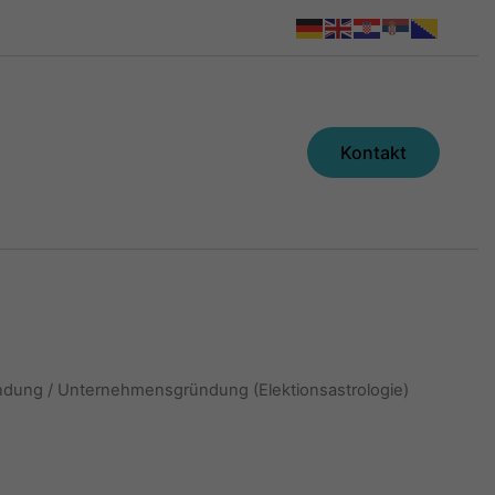
Kontakt
ndung
/ Unternehmensgründung (Elektionsastrologie)
g