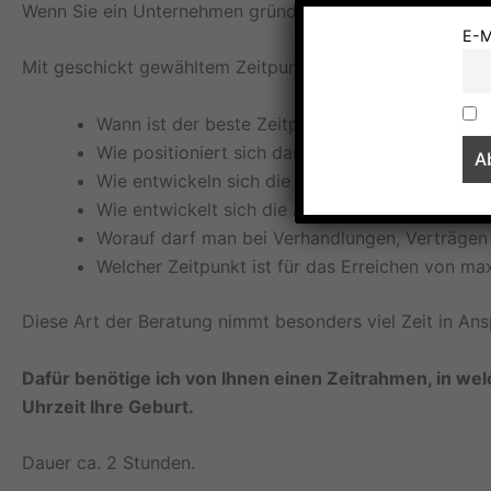
Wenn Sie ein Unternehmen gründen möchten, suche ich 
E-M
Mit geschickt gewähltem Zeitpunkt der Gründung einer F
Wann ist der beste Zeitpunkt für die Gründung
Wie positioniert sich das Unternehmen nach A
Wie entwickeln sich die Finanzen im Unterneh
Wie entwickelt sich die Arbeitsatmosphäre im
Worauf darf man bei Verhandlungen, Verträgen
Welcher Zeitpunkt ist für das Erreichen von 
Diese Art der Beratung nimmt besonders viel Zeit in Ans
Dafür benötige ich von Ihnen einen Zeitrahmen, in w
Uhrzeit Ihre Geburt.
Dauer ca. 2 Stunden.